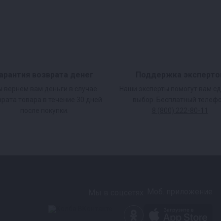
й колонне
мплекте с 2 царгами
ешение для
арантия возврата денег
Поддержка эксперто
 вернем вам деньги в случае
Наши эксперты помогут вам с
врата товара в течение 30 дней
выбор. Бесплатный телефо
после покупки.
8 (800) 222-80-11
овых дрожжей (~50
на питьевой продукт
Моб. приложение
Мы в соцсетях