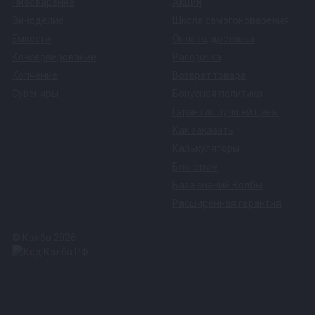
Пивоварение
Акции
Виноделие
Школа самогоноварения
Емкости
Оплата
,
доставка
Аромат продукта на высшем уровне
Консервирование
Рассрочка
Копчение
Возврат товара
Скорость перегонки напрямую влияет на каче
Сувениры
Бонусная политика
дрожжи варятся меньше и не передают неприят
Гарантия лучшей цены
Как заказать
ароматным.
Калькуляторы
Мощный холодильник — гарант высокой ско
Блогерам
База знаний Колбы
Внутри холодильника — 15 трубок по 14 мм и 
Расширенная гарантия
Холодильник справляется с нагревом до 6,5 кВ
© Колба 2026.
скорости и не жертвовать качеством продукта
Идеален для ароматных напитков