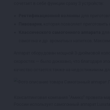
сочетает в себе функции сразу 3 устройств:
Реклама
Ректификационной колонны
для приготовле
Пивоварни
, которая позволяет приготовить
Классического самогонного аппарата
для 
самогона и др. ароматных напитков. Максим
Аппарат оборудован мощной 3-дюймовой колон
скоростях — было доказано, что благодаря эт
качество остается также на недостижимом дл
Консалтинговая компания "Амико" провела м
России использует самогонный аппарат Luxst