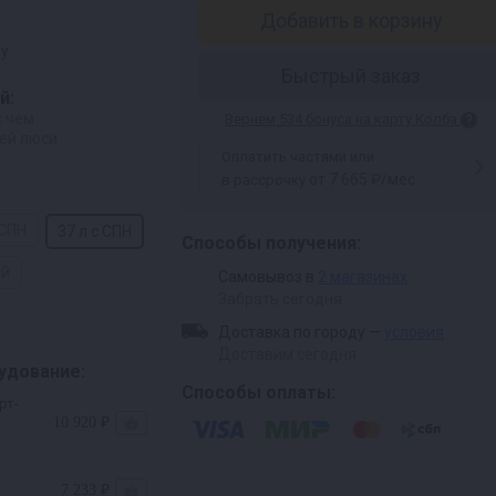
Добавить в корзину
ру
Быстрый заказ
й:
 чем.
Вернем 534 бонуса на карту Колба
ей люси
Оплатить частями или
от 7 665 ₽/мес
в рассрочку
 СПН
37 л с СПН
Способы получения:
ой
Самовывоз в
2 магазинах
Забрать сегодня
Доставка по городу —
условия
Доставим сегодня
удование:
Способы оплаты:
рт-
10 920 ₽
7 233 ₽