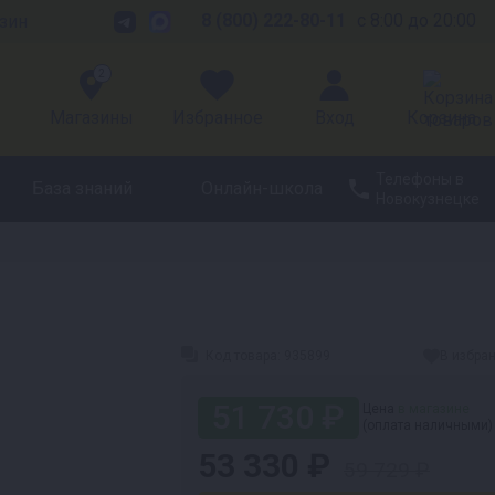
8 (800) 222-80-11
с 8:00 до 20:00
зин
2
Магазины
Избранное
Вход
Корзина
Телефоны в
База знаний
Онлайн-школа
Новокузнецке
Код товара:
935899
В избра
51 730 ₽
Цена
в магазине
(оплата наличными)
53 330 ₽
59 729 ₽