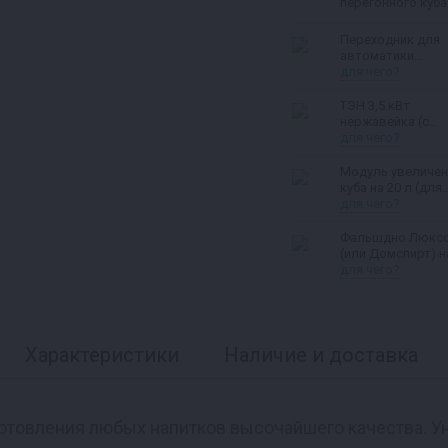
перегонного куба
л
Переходник для
автоматики
«Старт‑стоп» для
для чего?
Люкссталь 8М и
Домспирт 2
ТЭН 3,5 кВт
нержавейка (с
регулятором
для чего?
мощности и
вольтметром)
Модуль увеличен
куба на 20 л (для
Люкссталь,
для чего?
Домспирт)
Фальшдно Люкс
(или Домспирт) н
куб
для чего?
Характеристики
Наличие и доставка
отовления любых напитков высочайшего качества. Уни