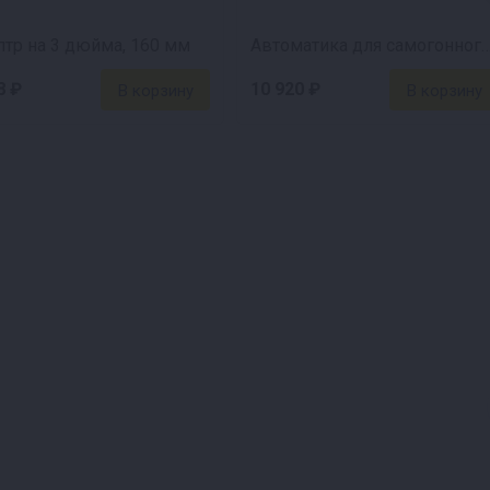
тр на 3 дюйма, 160 мм
Автоматика для самогонного аппарата «С
8 ₽
10 920 ₽
 л/час. Это примерно
м больше диаметр, тем
 Площадь сечения 3-