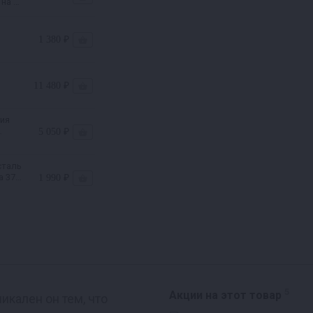
 на 37
1 380 ₽
11 480 ₽
ия
5 050 ₽
сталь
а 37л
1 990 ₽
5
Акции на этот товар
кален он тем, что