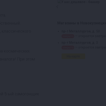
кта.
бственный.
Магазины в Новокузнецк
, классического
пр-т Металлургов, д. 50
— откроется завтра
закрыто
пр-т Металлургов, д. 3
— откроется завтра
закрыто
на космических
На карте
аналога! При этом
ый 5-ый самогонщик