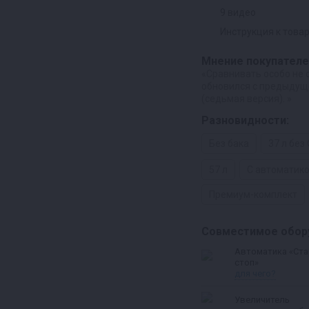
9 видео
Инструкция к това
Мнение покупателе
«Сравнивать особо не с
обновился с предыдущ
(седьмая версия). »
Разновидности:
Без бака
37 л без
57 л
С автоматик
Премиум-комплект
Совместимое обор
Автоматика «Ста
стоп»
для чего?
Увеличитель