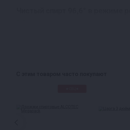
Чистый спирт 96,6° в режиме 
0,5 литра чистого спирта всего за 40
С этим товаром часто покупают
★СВЦ★