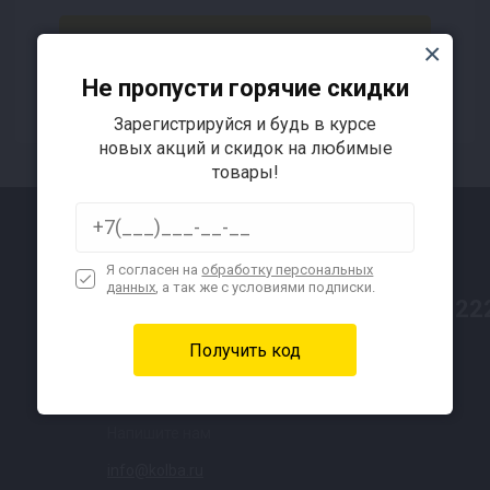
Не пропусти горячие скидки
Войти с помощью пароля
Зарегистрируйся и будь в курсе
новых акций и скидок на любимые
товары!
Контакты
Я согласен на
обработку персональных
данных
, а так же с условиями подписки.
8 (800) 22
Бесплатно по всей России
Напишите нам
info@kolba.ru