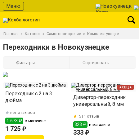
Меню
Новокузнецк
Главная
Каталог
Самогоноварение
Комплектующие
»
»
»
Переходники в Новокузнецке
Фильтры
Сортировать
★СВЦ★
Переходник с 2 на 3
Дивертор-переходник
дюйма
универсальный, 8 мм
нет отзывов
5 |
1 отзыв
1 673 ₽
в магазине
323 ₽
в магазине
1 725 ₽
333 ₽