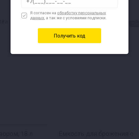
Наличие в магазинах
Я согласен на
обработку персональных
данных
, а так же с условиями подписки.
★СВЦ★
Тов
вором, 18 л
Емкость для брожения с