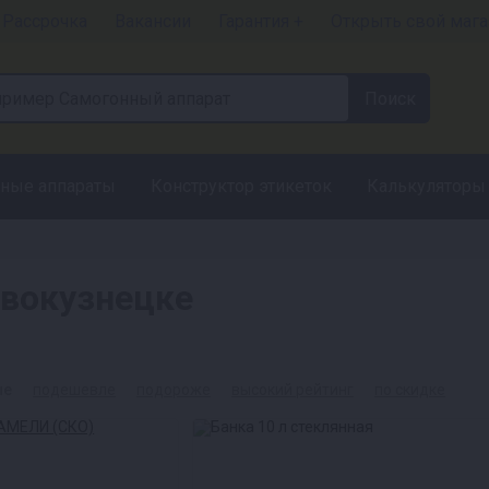
Рассрочка
Вакансии
Гарантия +
Открыть свой мага
ные аппараты
Конструктор этикеток
Калькуляторы
овокузнецке
ые
подешевле
подороже
высокий рейтинг
по скидке