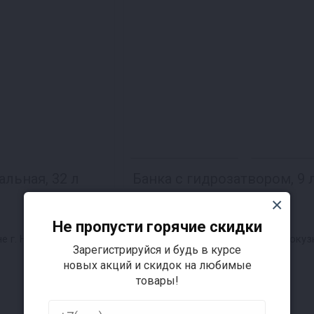
льная, 32 л
Банка с гидрозатвором, 9 
5 отзывов
Не пропусти горячие скидки
1 326 ₽
е г. Новокузнецк
цена в магазине Новокуз
Зарегистрируйся и будь в курсе
1 368 ₽
новых акций и скидок на любимые
товары!