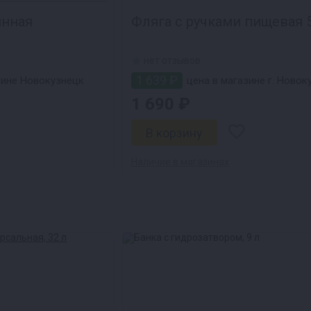
янная
Фляг
нет отзывов
1 639 ₽
зине Новокузнецк
цена в магазине г. Новок
1 690 ₽
Наличие в магазинах