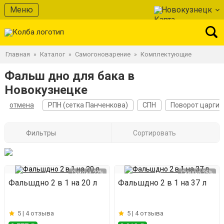
Меню
Новокузнецк
Главная
Каталог
Самогоноварение
Комплектующие
»
»
»
Фальш дно для бака в
Новокузнецке
отмена
РПН (сетка Панченкова)
СПН
Поворот царги
Фильтры
Сортировать
Скидка 22%
Скидка 25%
Фальшдно 2 в 1 на 20 л
Фальшдно 2 в 1 на 37 л
5 |
4 отзыва
5 |
4 отзыва