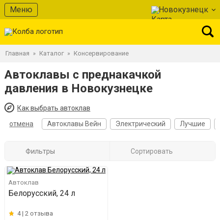
Меню
Новокузнецк
Главная
Каталог
Консервирование
»
»
Автоклавы с преднакачкой
давления в Новокузнецке
Как выбрать автоклав
отмена
Автоклавы Вейн
Электрический
Лучшие
Фильтры
Сортировать
Автоклав
Белорусский, 24 л
4 |
2 отзыва