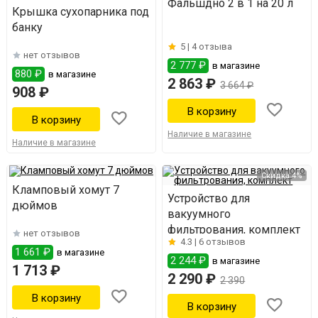
Фальшдно 2 в 1 на 20 л
Крышка сухопарника под
банку
5 |
4 отзыва
нет отзывов
2 777 ₽
в магазине
880 ₽
в магазине
2 863 ₽
3 664 ₽
908 ₽
Наличие в магазине
Наличие в магазине
Скидка 4%
Кламповый хомут 7
Устройство для
дюймов
вакуумного
фильтрования, комплект
нет отзывов
4.3 |
6 отзывов
1 661 ₽
в магазине
2 244 ₽
в магазине
1 713 ₽
2 290 ₽
2 390