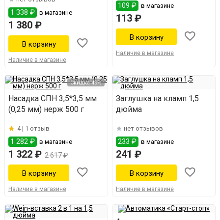
Домспирт 2
109 ₽
в магазине
1 338 ₽
в магазине
113 ₽
1 380 ₽
Наличие в магазине
Наличие в магазине
Скидка 49%
Насадка СПН 3,5*3,5 мм
Заглушка на кламп 1,5
(0,25 мм) нерж 500 г
дюйма
4 |
1 отзыв
нет отзывов
1 282 ₽
233 ₽
в магазине
в магазине
1 322 ₽
241 ₽
2 617 ₽
Наличие в магазине
Наличие в магазине