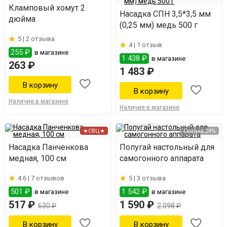
Кламповый хомут 2
Насадка СПН 3,5*3,5 мм
дюйма
(0,25 мм) медь 500 г
5 |
2 отзыва
4 |
1 отзыв
255 ₽
в магазине
1 438 ₽
в магазине
263 ₽
1 483 ₽
Наличие в магазине
Наличие в магазине
★СВЦ★
Скидка 24%
Насадка Панченкова
Попугай настольный для
медная, 100 см
самогонного аппарата
4.6 |
7 отзывов
5 |
3 отзыва
501 ₽
1 542 ₽
в магазине
в магазине
517 ₽
1 590 ₽
630 ₽
2 098 ₽