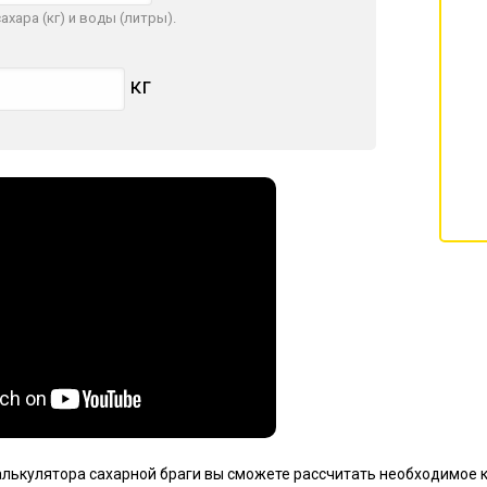
хара (кг) и воды (литры).
кг
лькулятора сахарной браги вы сможете рассчитать необходимое к