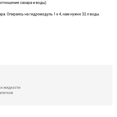
оотношение сахара и воды).
ара. Опираясь на гидромодуль 1 к 4, нам нужно 32 л воды.
 и жидкости
апитков