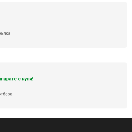
ньяка
парате с нуля!
 отбора