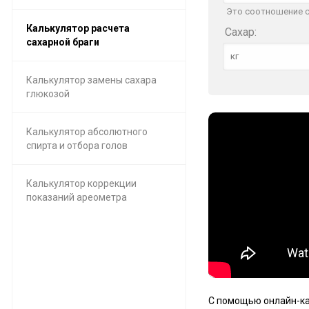
Это соотношение са
Калькулятор расчета
Сахар:
сахарной браги
Калькулятор замены сахара
глюкозой
Калькулятор абсолютного
спирта и отбора голов
Калькулятор коррекции
показаний ареометра
С помощью онлайн-ка