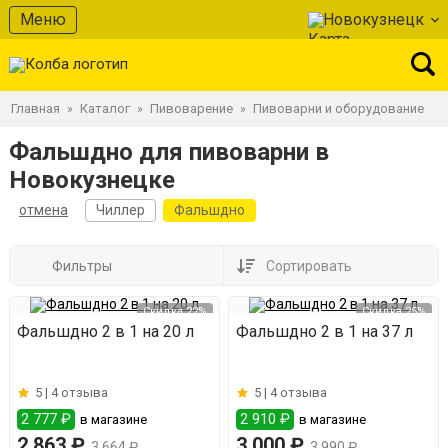
Меню
Новокузнецк
Главная
Каталог
Пивоварение
Пивоварни и оборудование
»
»
»
Фальшдно для пивоварни в
Новокузнецке
отмена
Чиллер
Фальшдно
Фильтры
Сортировать
Скидка 22%
Скидка 25%
Фальшдно 2 в 1 на 20 л
Фальшдно 2 в 1 на 37 л
5 |
4 отзыва
5 |
4 отзыва
2 777 ₽
2 910 ₽
в магазине
в магазине
2 863 ₽
3 000 ₽
3 664 ₽
3 990 ₽