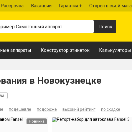
Рассрочка
Вакансии
Гарантия +
Открыть свой мага
ные аппараты
Конструктор этикеток
Калькуляторы
вания в Новокузнецке
ава
ые
подешевле
подороже
высокий рейтинг
по скидке
Новинка