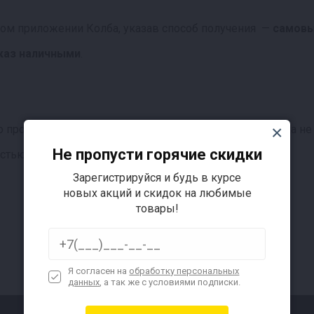
ьном приложении Колба, указав способ получения —
самов
каз наличными
.
 промокоду или со скидкой по бонусам. Данная скидка не
Не пропусти горячие скидки
остью более 100 ₽.
Зарегистрируйся и будь в курсе
новых акций и скидок на любимые
товары!
Я согласен на
обработку персональных
данных
, а так же с условиями подписки.