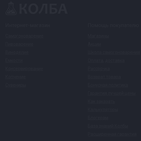
Интернет-магазин
Помощь покупателю
Самогоноварение
Магазины
Пивоварение
Акции
Виноделие
Школа самогоноварения
Емкости
Оплата
,
доставка
Консервирование
Рассрочка
Копчение
Возврат товара
Сувениры
Бонусная политика
Гарантия лучшей цены
Как заказать
Калькуляторы
Блогерам
База знаний Колбы
Расширенная гарантия