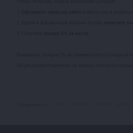
Чтобы получить скидку выполните условия:
1.
Оформите заказ на сайте
kolba.ru или в мобил
2. Идите в фирменный магазин Колба,
оплатите за
3. Получите
скидку 3% на кассе
.
Внимание! Скидка 3% не суммируется со скидкой по
Акция распространяется на заказы итоговой стоим
цене
рейтингу
новизне
скидке
Сортировать по: