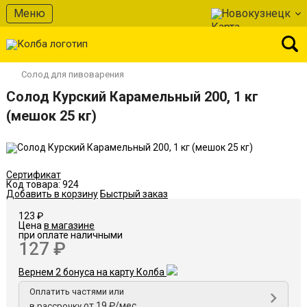
В избранное
Меню
Новокузнецк
Солод для пивоварения
Солод Курский Карамельный 200, 1 кг
(мешок 25 кг)
Сертификат
Код товара:
924
Добавить в корзину
Быстрый заказ
123 ₽
Цена
в магазине
при оплате наличными
127 ₽
Вернем 2 бонуса на карту Колба
Оплатить частями или
от 19 ₽/мес
в рассрочку