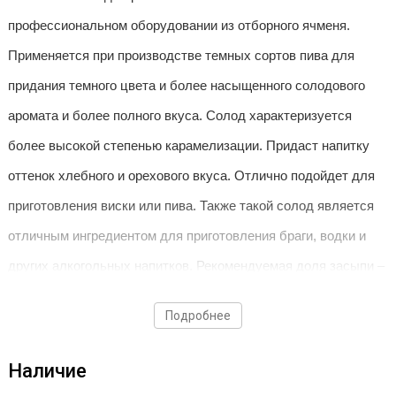
профессиональном оборудовании из отборного ячменя.
Применяется при производстве темных сортов пива для
придания темного цвета и более насыщенного солодового
аромата и более полного вкуса. Солод характеризуется
более высокой степенью карамелизации. Придаст напитку
оттенок хлебного и орехового вкуса. Отлично подойдет для
приготовления виски или пива. Также такой солод является
отличным ингредиентом для приготовления браги, водки и
других алкогольных напитков. Рекомендуемая доля засыпи –
20%.
Подробнее
Условия хранения
Наличие
Рекомендуется хранить в сухом и прохладном месте.